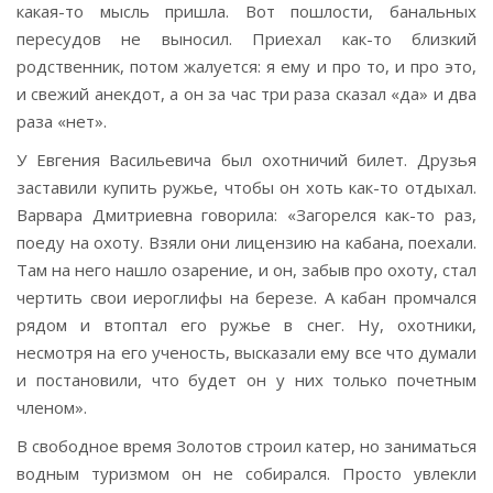
какая-то мысль пришла. Вот пошлости, банальных
пересудов не выносил. Приехал как-то близкий
родственник, потом жалуется: я ему и про то, и про это,
и свежий анекдот, а он за час три раза сказал «да» и два
раза «нет».
У Евгения Васильевича был охотничий билет. Друзья
заставили купить ружье, чтобы он хоть как-то отдыхал.
Варвара Дмитриевна говорила: «Загорелся как-то раз,
поеду на охоту. Взяли они лицензию на кабана, поехали.
Там на него нашло озарение, и он, забыв про охоту, стал
чертить свои иероглифы на березе. А кабан промчался
рядом и втоптал его ружье в снег. Ну, охотники,
несмотря на его ученость, высказали ему все что думали
и постановили, что будет он у них только почетным
членом».
В свободное время Золотов строил катер, но заниматься
водным туризмом он не собирался. Просто увлекли