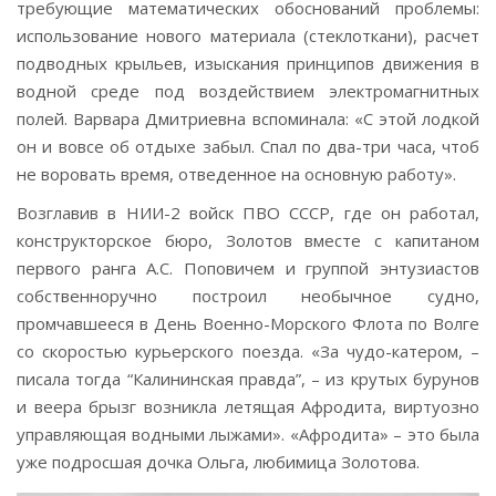
требующие математических обоснований проблемы:
использование нового материала (стеклоткани), расчет
подводных крыльев, изыскания принципов движения в
водной среде под воздействием электромагнитных
полей. Варвара Дмитриевна вспоминала: «С этой лодкой
он и вовсе об отдыхе забыл. Спал по два-три часа, чтоб
не воровать время, отведенное на основную работу».
Возглавив в НИИ-2 войск ПВО СССР, где он работал,
конструкторское бюро, Золотов вместе с капитаном
первого ранга А.С. Поповичем и группой энтузиастов
собственноручно построил необычное судно,
промчавшееся в День Военно-Морского Флота по Волге
со скоростью курьерского поезда. «За чудо-катером, –
писала тогда “Калининская правда”, – из крутых бурунов
и веера брызг возникла летящая Афродита, виртуозно
управляющая водными лыжами». «Афродита» – это была
уже подросшая дочка Ольга, любимица Золотова.