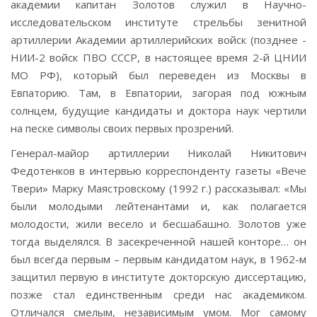
академии капитан Золотов служил в Научно-
исследовательском институте стрельбы зенитной
артиллерии Академии артиллерийских войск (позднее -
НИИ-2 войск ПВО СССР, в настоящее время 2-й ЦНИИ
МО РФ), который был переведен из Москвы в
Евпаторию. Там, в Евпатории, загорая под южным
солнцем, будущие кандидаты и доктора наук чертили
на песке символы своих первых прозрений.
Генерал-майор артиллерии Николай Никитович
Федотенков в интервью корреспонденту газеты «Вече
Твери» Марку Маястровскому (1992 г.) рассказывал: «Мы
были молодыми лейтенантами и, как полагается
молодости, жили весело и бесшабашно. Золотов уже
тогда выделялся. В засекреченной нашей конторе… он
был всегда первым – первым кандидатом наук, в 1962-м
защитил первую в институте докторскую диссертацию,
позже стал единственным среди нас академиком.
Отличался смелым, независимым умом. Мог самому