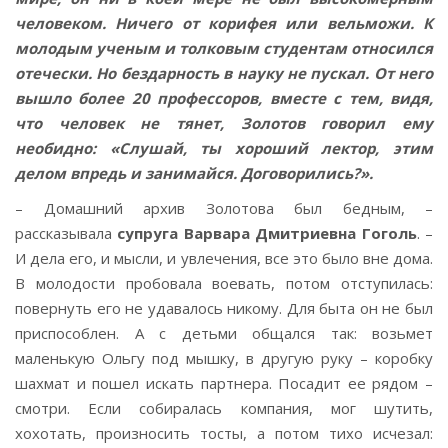
человеком. Ничего от корифея или вельможи. К
молодым ученым и толковым студентам относился
отечески. Но бездарность в науку не пускал. От него
вышло более 20 профессоров, вместе с тем, видя,
что человек не тянет, Золотов говорил ему
необидно: «Слушай, ты хороший лектор, этим
делом впредь и занимайся. Договорились?».
– Домашний архив Золотова был бедным, –
рассказывала
супруга Варвара Дмитриевна Гоголь
. –
И дела его, и мысли, и увлечения, все это было вне дома.
В молодости пробовала воевать, потом отступилась:
повернуть его не удавалось никому. Для быта он не был
приспособлен. А с детьми общался так: возьмет
маленькую Ольгу под мышку, в другую руку – коробку
шахмат и пошел искать партнера. Посадит ее рядом –
смотри. Если собиралась компания, мог шутить,
хохотать, произносить тосты, а потом тихо исчезал: