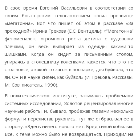
В свое время Евгений Васильевич в соответствии со
своим богатырским телосложением носил прозвище
«мегатонна». Вот что пишет об этом в рассказе «За
проходной» Ирина Грекова (Е.С. Вентцель): «“Мегатонна”
феноменален, огромного роста детина с пудовыми
плечами, он весь выпирает из одежды какими-то
шишками. Когда он сидит за письменным столом,
упираясь в столешницу коленками, кажется, что это не
стол вовсе, а какой-то загон в зоопарке, для буйвола, что
ли. Он и в науке силен, как буйвол» (И. Грекова. Рассказы.
М.: Сов. писатель, 1990).
В политехническом институте, занимаясь проблемами
системных исследований, Золотов рецензировал многие
научные работы. И, бывало, пробежав глазами несколько
формул и перелистав рукопись, тут же отбрасывал ее в
сторону: «Здесь ничего нового нет. Бред сивой кобылы».
Все, к теме можно было не возвращаться. Приходил на